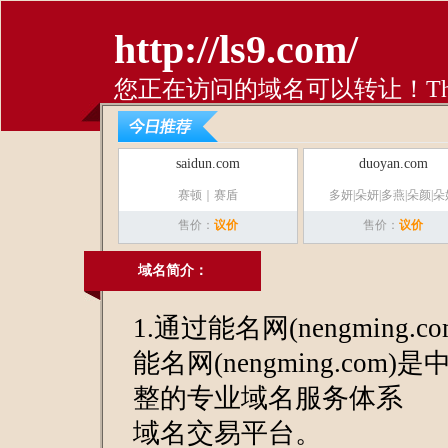
http://ls9.com/
您正在访问的域名可以转让！This domai
saidun.com
duoyan.com
赛顿｜赛盾
多妍|朵妍|多燕|朵颜|朵
售价：
议价
售价：
议价
域名简介：
1.通过能名网(nengming.
能名网(nengming.com)
整的专业域名服务体系
域名交易平台。